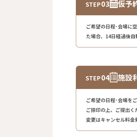
仮予
03
ご希望の日程･会場に
た場合、14日経過後
施設
04
ご希望の日程･会場を
ご捺印の上、ご提出く
変更はキャンセル料金