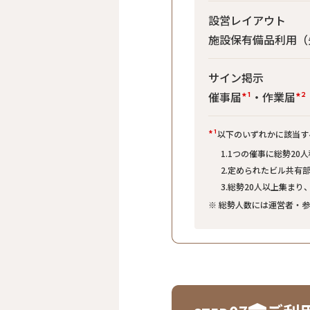
設営レイアウト
施設保有備品利用（
サイン掲示
催事届
*¹
・作業届
*²
*¹
以下のいずれかに該当す
1.1つの催事に総勢20
2.定められたビル共有
3.総勢20人以上集ま
※ 総勢人数には運営者・参