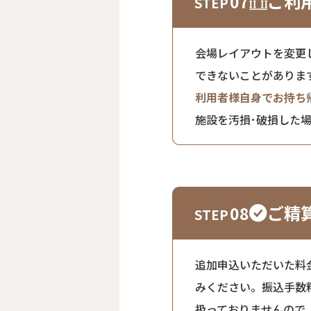
ご利
07
会場レイアウトを変更
できないことがありま
利用者様自身でお持ち
施設を汚損･破損した
ご精
08
追加申込いただいた料
みください。振込手数
扱っておりませんので