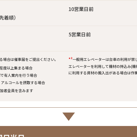
10営業日前
先着順）
5営業日前
*²
る場合は催事届をご提出ください。
一般用エレベーターは台車の利用が禁
エレベーターを利用して機材の持込み(機
人程度以上集まる場合
に利用する資材の搬入出がある場合は作
部で有人案内を行う場合
り、アルコールを摂取する場合
加者全員を含みます​