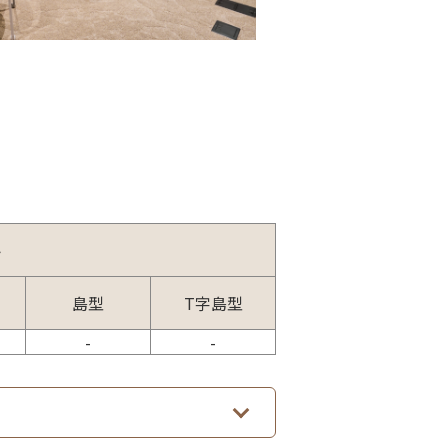
ト
島型
T字島型
-
-