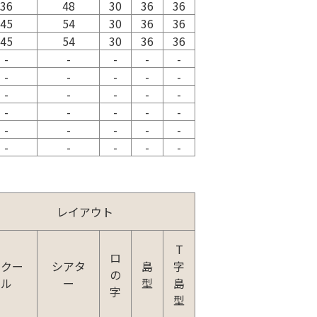
36
48
30
36
36
45
54
30
36
36
45
54
30
36
36
-
-
-
-
-
-
-
-
-
-
-
-
-
-
-
-
-
-
-
-
-
-
-
-
-
-
-
-
-
-
レイアウト
T
ロ
スクー
シアタ
島
字
の
ル
ー
型
島
字
型