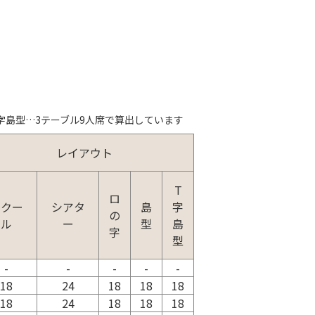
字島型…3テーブル9人席で算出しています
レイアウト
T
ロ
スクー
シアタ
島
字
の
ル
ー
型
島
字
型
-
-
-
-
-
18
24
18
18
18
18
24
18
18
18