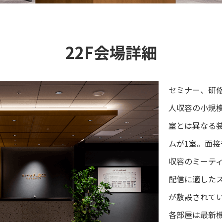
22F会場詳細
セミナー、研修
人収容の小規
室とは異なる
ムが1室。面接
収容のミーテ
配信に適した
が敷設されて
各部屋は最新