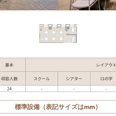
基本
レイアウ
収容人数
スクール
シアター
ロの字
24
-
-
-
標準設備（表記サイズはmm）