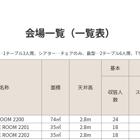
会場一覧（一覧表）
…1テーブル3人席、シアター…チェアのみ、島型…2テーブル6人席、T
基本
名称
面積
天井高
収容人
数
ROOM 2200
74㎡
2.8m
24
 ROOM 2201
35㎡
2.8m
18
 ROOM 2202
35㎡
2.8m
18