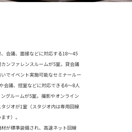
、会議、面接などに対応する18～45
模カンファレンスルームが5室。貸会議
装いでイベント実施可能なセミナールー
や会議、控室などに対応できる6～8人
ィングルームが5室。撮影やオンライン
スタジオが1室（スタジオ内は専用回線
います）。
機材が標準装備され、高速ネット回線