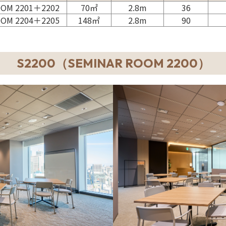
OOM 2201＋2202
70㎡
2.8m
36
OOM 2204＋2205
148㎡
2.8m
90
S2200（SEMINAR ROOM 2200）