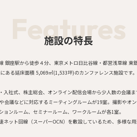
Features
施設の特長
線 銀座駅から徒歩４分、東京メトロ日比谷線・都営浅草線 東
)にある延床面積 5,069㎡(1,533坪)のカンファレンス施設です
・入社式、株主総会、オンライン配信会場から少人数の会議ま
接や会議などに対応するミーティングルームが19室。撮影やオ
ションルーム、セミナールーム、ワークルームが各1室。
速ネット回線（スーパーOCN）を敷設しているため、多様な用