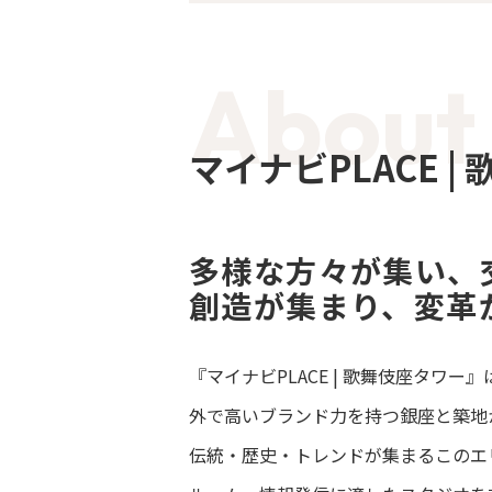
当社が提供する大型カンファレンス施設提供サ
セミナーや研修、各種イベントでご利用い
こととなりました。
About
これまでご利用いただきました皆様には
あわせて、これまでのご愛顧に深く感謝申
マイナビPLACE 
しくお願い申し上げます
多様な方々が集い、
創造が集まり、変革
『マイナビPLACE | 歌舞伎座タ
外で高いブランド力を持つ銀座と築地
伝統・歴史・トレンドが集まるこのエ