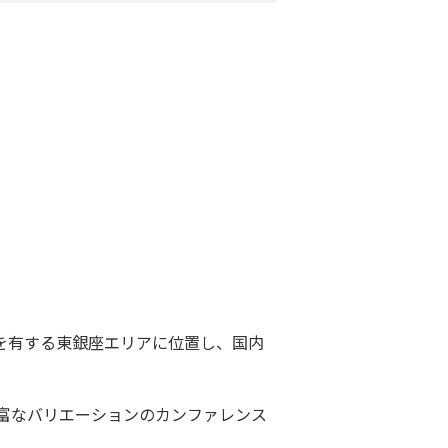
,23F,29Fの3フロアで運営しており、
して29Fのサービスを終了させていただく
で、今後ともご利用賜りますよう、何卒よろ
2026年6月30日
どを有する東銀座エリアに位置し、国内
富なバリエーションのカンファレンス