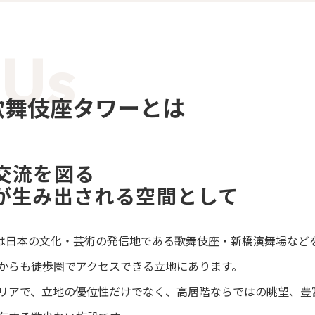
ービス「マイナビ PLACE | 歌舞伎座タワー」は、歌舞伎座タワー22F
ただいておりますが、誠に勝手ながら、2026年9月30日(水)をもちま
 Us
、ご不便をおかけいたしますことを、心よりお詫び申し上げます。
し上げますとともに、22F,23Fはサービスを継続してまいりますの
| 歌舞伎座タワーとは
交流を図る
が生み出される空間として
ワー』は日本の文化・芸術の発信地である歌舞伎座・新橋演舞場な
からも徒歩圏でアクセスできる立地にあります。
リアで、立地の優位性だけでなく、高層階ならではの眺望、豊