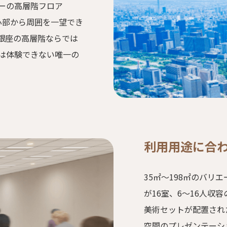
ーの高層階フロア
中心部から周囲を一望でき
銀座の高層階ならでは
は体験できない唯一の
利用用途に合
35㎡～198㎡のバリ
が16室、6～16人収
美術セットが配置され
空間のプレゼンテーシ